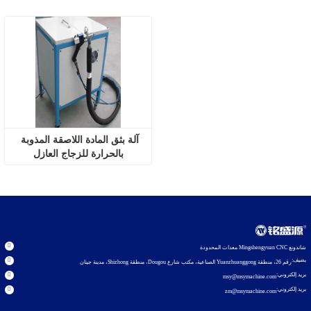
آلة بثق المادة اللاصقة المذوبة 
بالحرارة للزجاج العازل
شاندونغ Mingshengyuan CNC معدات المحدودة
يضيف:
رقم 26، منطقة Yuanzhuanggong الصناعية، مكتب شارع Dougou، منطقة Shizhong، مدينة جينان
بريد إلكتروني:
msy@msymachine.com
بريد إلكتروني:
zm@msymachine.com