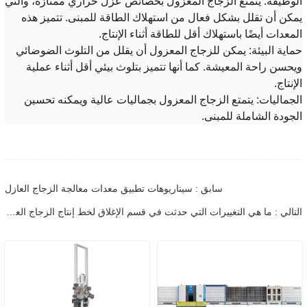
الوظيفة: يتمتع الزجاج المعزول بخصائص عزل حراري ممتازة، والتي
يمكن أن تقلل بشكل فعال من استهلاك الطاقة للمبنى. تتميز هذه
المعدات أيضًا باستهلاك أقل للطاقة أثناء الإنتاج.
حماية البيئة: يمكن للزجاج المعزول أن يقلل من التلوث الضوضائي
ويحسن راحة المعيشة. كما أنها تتميز بتلوث بيئي أقل أثناء عملية
الإنتاج.
الجماليات: يتمتع الزجاج المعزول بجماليات عالية ويمكنه تحسين
الجودة الشاملة للمبنى.
سابق : سيناريوهات تطبيق معدات معالجة الزجاج العازل
التالي : ما هي التغييرات التي حدثت في قسم الإغلاق لخط إنتاج الزجاج العازل؟