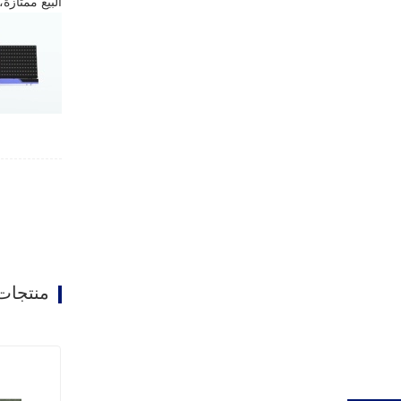
البيع ممتازة
منتجات