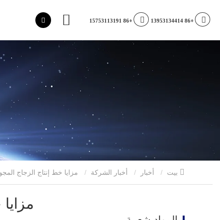
ب
+86 15753113191
+86 13953134414
بيت
أخبار
أخبار الشركة
مزايا خط إنتاج الزجاج المجوف الأوتوماتيكي بالكامل
مزايا 
المواد شعبية