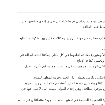
لمجوف هو منتج زجاجي تم تشكيله عن طريق إغلاق قطعتين من
فاظ على الطاقة.
غبار، مما يضمن جودة الزجاج. يمكنك الاختيار بين ماكينات التنظيف
لومنيوم) معًا، ثم أغلقهما في كل مكان. يمكننا استخدام آلة ثني
ويحسن كفاءة الإنتاج
غط داخل الزجاج المجوف بشكل مناسب، مما يحقق تأثيرات عزل
الإنتاج وتحسين جودة المنتج. تُستخدم منتجات الزجاج المجوف
موفرة للطاقة، وهي إحدى المواد المهمة التي لا غنى عنها في
Shandong Mingshengyuan. بالدعم الفني والخبرة التشغيلية العميقة في تصنيع المعدات. جودة منتجاتنا ودعم ما بعد