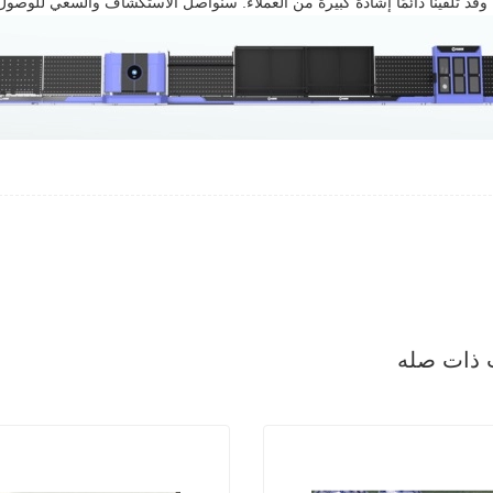
، وقد تلقينا دائمًا إشادة كبيرة من العملاء. سنواصل الاستكشاف والسعي للوصول 
 ذات صله