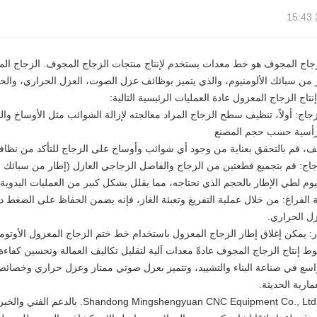
زجاج المجوف هو خط معدات يستخدم لإنتاج منتجات الزجاج المجوف. الزجاج ا
ر من سبائك الألومنيوم، والذي يتميز بوظائف عزل الصوت، العزل الحراري، والح
اج الزجاج المعزول عادة العمليات الرئيسية التالية:
زجاج: أولاً، تنظيف سطح الزجاج المراد معالجته لإزالة الشوائب مثل الأوساخ وال
الرأسية حسب حجم المصنع
زجاج: قم بتجميع قطعتين من الزجاج والفاصل الزجاجي العازل (إطار من سبائك الأ
يوم لطي الإطار بالحجم الذي نحتاجه، مما يقلل بشكل كبير من العمليات اليدوية 
ئة الفراغ: من خلال عملية التفريغ وتعبئة الغاز، فإنه يضمن الحفاظ على الض
ل الحراري.
إنتاج الزجاج المجوف عادةً معدات آلية لتقليل تكاليف العمالة وتحسين كفاءة 
سع في صناعة البناء والتشييد، وتتميز بعزل صوتي ممتاز وعزل حراري وخصائص 
مارية الحديثة.
تتمتع شركة  CNC Equipment Co., Ltd