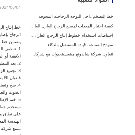
2024/06/04 15:43
خط التضخم داخل اللوحة الزجاجية المجوفة
كيفية اختيار المعدات لمصنع الزجاج العازل العادي
خط إنتاج ال
الزجاج بإطا
احتياطات استخدام خطوط إنتاج الزجاج العازل الأوتوماتيكية بالكامل في الصيف
يتضمن خط إنت
نموذج الصناعة، قيادة المستقبل بالذكاء
1. تنظيف ال
تتعاون شركة شاندونغ مينغشينجيوان مع شركاء عالميين لبدء عصر جديد من معدات الزجاج العازل
الأفقية أو 
2. بعد التنظيف، قم بالتحقق بعناية من وجود أي شوائب وأوساخ على الزجاج للتأكد من نظافته
3. تجميع ال
قضبان الألمن
4. ضخ وتعب
الصوت والعز
5. ختم الإطار: يمكن إغلاق إطار الزجاج المعزول باستخدام خط ختم الزجاج المعزول الأوتوماتيكي بالكامل لضمان أداء الختم وجودة المظهر للمنتج.
تستخدم خطوط 
على نطاق وا
الهندسة المع