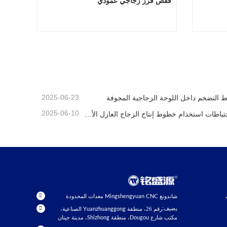
قفص فرز زجاجي عمودي
 الناقلة
قفص فرز زجاجي عمودي
اتصل الآن
2025-06-23
 التضخم داخل اللوحة الزجاجية المجوفة
2025-06-10
احتياطات استخدام خطوط إنتاج الزجاج العازل الأوتوماتيكية بالكامل في الصيف
شاندونغ Mingshengyuan CNC معدات المحدودة
يضيف:
رقم 26، منطقة Yuanzhuanggong الصناعية،
مكتب شارع Dougou، منطقة Shizhong، مدينة جينان