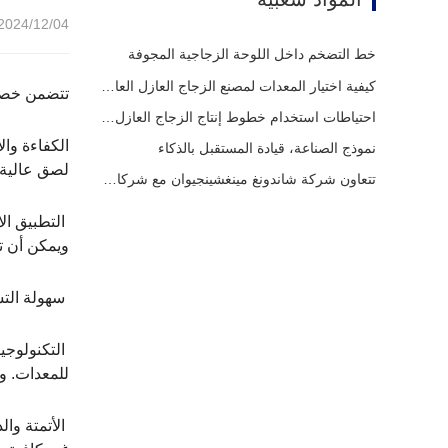
2024/12/04 14:35
خط التضخم داخل اللوحة الزجاجية المجوفة
كيفية اختيار المعدات لمصنع الزجاج العازل العادي
تتضمن خصائ
احتياطات استخدام خطوط إنتاج الزجاج العازل الأوتوماتيكية بالكامل في الصيف
الكفاءة وال
نموذج الصناعة، قيادة المستقبل بالذكاء
لصق عالية 
تتعاون شركة شاندونغ مينغشينجيوان مع شركاء عالميين لبدء عصر جديد من معدات الزجاج العازل
‌ التطبيق ا
ويمكن أن تل
‌ سهولة الت
‌ التكنولوج
للمعدات. و
‌ الأتمتة و