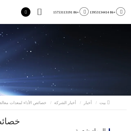
ب
+86 15753113191
+86 13953134414
بيت
أخبار
أخبار الشركة
خصائص الأداء لمعدات معالجة الزجاج العازل
خصائص 
المواد شعبية