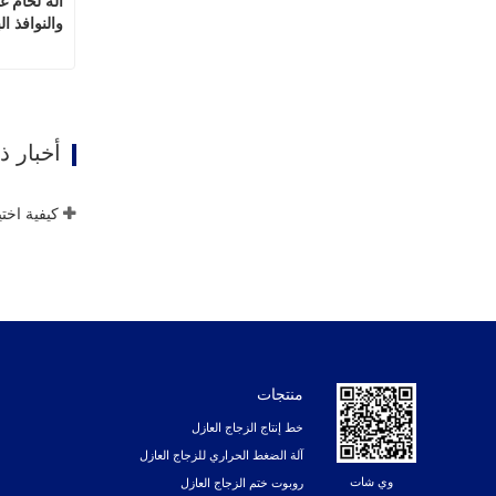
والنوافذ ال
اتصل
أخبار 
كيفية اخت
منتجات
خط إنتاج الزجاج العازل
آلة الضغط الحراري للزجاج العازل
وي شات
روبوت ختم الزجاج العازل