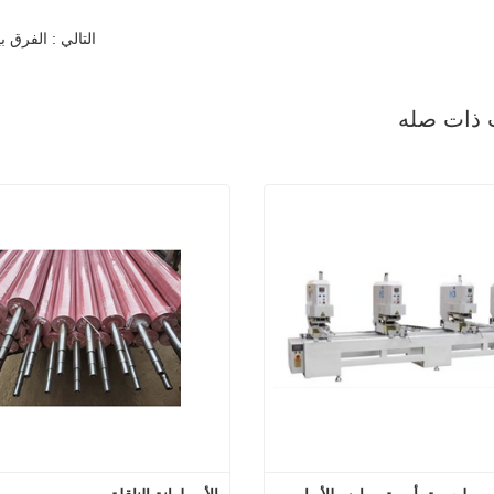
التالي : الفرق 
 ذات صله