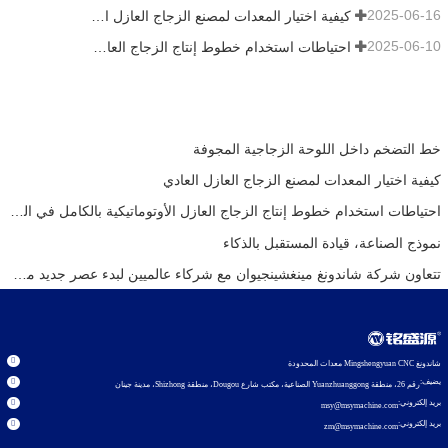
2025-06-16
كيفية اختيار المعدات لمصنع الزجاج العازل العادي
2025-06-10
احتياطات استخدام خطوط إنتاج الزجاج العازل الأوتوماتيكية بالكامل في الصيف
خط التضخم داخل اللوحة الزجاجية المجوفة
كيفية اختيار المعدات لمصنع الزجاج العازل العادي
احتياطات استخدام خطوط إنتاج الزجاج العازل الأوتوماتيكية بالكامل في الصيف
نموذج الصناعة، قيادة المستقبل بالذكاء
تتعاون شركة شاندونغ مينغشينجيوان مع شركاء عالميين لبدء عصر جديد من معدات الزجاج العازل
شاندونغ Mingshengyuan CNC معدات المحدودة
يضيف:
رقم 26، منطقة Yuanzhuanggong الصناعية، مكتب شارع Dougou، منطقة Shizhong، مدينة جينان
بريد إلكتروني:
msy@msymachine.com
بريد إلكتروني:
zm@msymachine.com