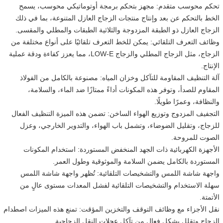
تحكم محوسب متقدم: مجهز بتحكم برمجة أوتوماتيكي محوسب، يسمح
الخط بالتحكم عن بعد وإنتاج منتجات الزجاج العازل المتنوعة، بما في ذلك
الزجاج العازل ذو الطبقة المزدوجة والثلاثية الطبقات والمطلي والمقسى.
وظائف التعرف التلقائي: يمكن للخط التعرف تلقائيًا على أنواع مختلفة من
الزجاج، مثل الزجاج المطلي والزجاج LOW-E، مما يعزز كفاءة ودقة عملية
الإنتاج.
آلة التنظيف المقاومة للتآكل وخزان المياه: مصنوعة بالكامل من الفولاذ
المقاوم للصدأ، وتوفر هذه المكونات أداءً ممتازًا ضد الماء، والسلامة،
والنظافة، وعمرًا طويلًا.
التجفيف المزدوج وتوزيع الهواء الساخن: تضمن هذه الميزة التنظيف الفعال
للزجاج، وتقليل الضوضاء، وتشمل باب الهواء، والتدوير الخارجي، وعزل
الصوت للمروحة.
الأجهزة الكهربائية ذات الجهد المنخفض المستوردة: استخدام المكونات
المستوردة بالكامل يضمن السلامة والموثوقية وطول العمر.
واجهة شاشة اللمس والتشخيصات التلقائية: تُظهر واجهة شاشة اللمس
سهلة الاستخدام والتشخيصات التلقائية لفشل المعدات مستوى عالٍ من
الأتمتة.
نقل الأجزاء مع وظائف التوقف والتخزين المؤقت: تمنع هذه الميزات اصطدام
الزجاج وتقلل بشكل فعال من تآكل عجلات النقل الزجاجية.