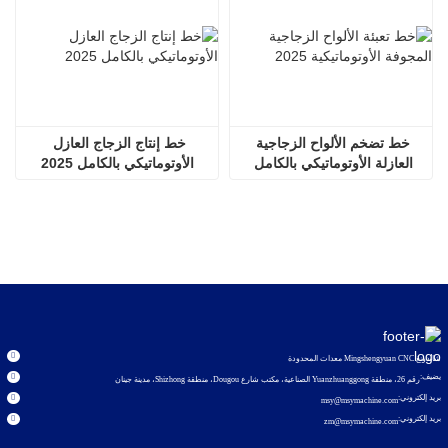
خط تضخم الألواح الزجاجية 
خط إنتاج الزجاج العازل 
العازلة الأوتوماتيكي بالكامل 
الأوتوماتيكي بالكامل 2025
2536
شاندونغ Mingshengyuan CNC معدات المحدودة
يضيف:
رقم 26، منطقة Yuanzhuanggong الصناعية، مكتب شارع Dougou، منطقة Shizhong، مدينة جينان
بريد إلكتروني:
msy@msymachine.com
بريد إلكتروني:
zm@msymachine.com