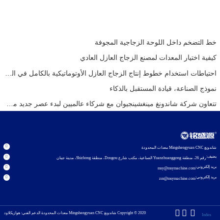
خط التضخم داخل اللوحة الزجاجية المجوفة
كيفية اختيار المعدات لمصنع الزجاج العازل العادي
احتياطات استخدام خطوط إنتاج الزجاج العازل الأوتوماتيكية بالكامل في الصيف
نموذج الصناعة، قيادة المستقبل بالذكاء
تتعاون شركة شاندونغ مينغشينجيوان مع شركاء عالميين لبدء عصر جديد من معدات الزجاج العازل
شاندونغ Mingshengyuan CNC معدات المحدودة
يضيف:
رقم 26، منطقة Yuanzhuanggong الصناعية، مكتب شارع Dougou، منطقة Shizhong، مدينة جينان
بريد إلكتروني:
msy@msymachine.com
بريد إلكتروني:
zm@msymachine.com
Copyright © 2020
شاندونغ Mingshengyuan CNC معدات المحدودة
الدعم الفني: هوازيكلاود
Index