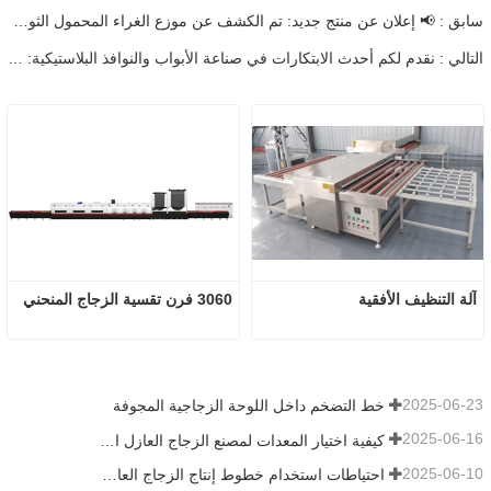
سابق : 📢 إعلان عن منتج جديد: تم الكشف عن موزع الغراء المحمول الثوري المكون من مكونين لصناعة الزجاج
التالي : نقدم لكم أحدث الابتكارات في صناعة الأبواب والنوافذ البلاستيكية: آلة تنظيف درزات الزوايا باستخدام الحاسب الآلي (خمسة سكاكين)
آلة التنظيف الأفقية
3060 فرن تقسية الزجاج المنحني
2025-06-23
خط التضخم داخل اللوحة الزجاجية المجوفة
2025-06-16
كيفية اختيار المعدات لمصنع الزجاج العازل العادي
2025-06-10
احتياطات استخدام خطوط إنتاج الزجاج العازل الأوتوماتيكية بالكامل في الصيف