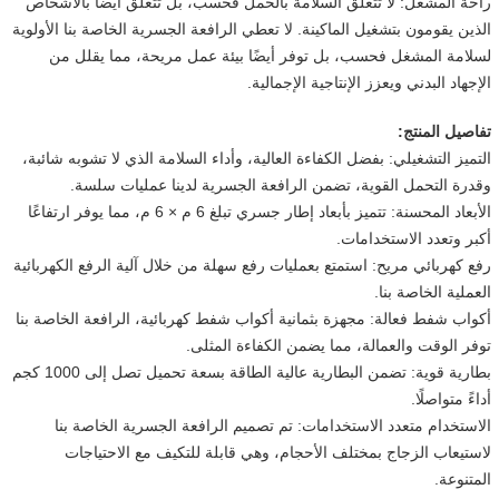
راحة المشغل: لا تتعلق السلامة بالحمل فحسب، بل تتعلق أيضًا بالأشخاص
الذين يقومون بتشغيل الماكينة. لا تعطي الرافعة الجسرية الخاصة بنا الأولوية
لسلامة المشغل فحسب، بل توفر أيضًا بيئة عمل مريحة، مما يقلل من
الإجهاد البدني ويعزز الإنتاجية الإجمالية.
تفاصيل المنتج:
التميز التشغيلي: بفضل الكفاءة العالية، وأداء السلامة الذي لا تشوبه شائبة،
وقدرة التحمل القوية، تضمن الرافعة الجسرية لدينا عمليات سلسة.
الأبعاد المحسنة: تتميز بأبعاد إطار جسري تبلغ 6 م × 6 م، مما يوفر ارتفاعًا
أكبر وتعدد الاستخدامات.
رفع كهربائي مريح: استمتع بعمليات رفع سهلة من خلال آلية الرفع الكهربائية
العملية الخاصة بنا.
أكواب شفط فعالة: مجهزة بثمانية أكواب شفط كهربائية، الرافعة الخاصة بنا
توفر الوقت والعمالة، مما يضمن الكفاءة المثلى.
بطارية قوية: تضمن البطارية عالية الطاقة بسعة تحميل تصل إلى 1000 كجم
أداءً متواصلًا.
الاستخدام متعدد الاستخدامات: تم تصميم الرافعة الجسرية الخاصة بنا
لاستيعاب الزجاج بمختلف الأحجام، وهي قابلة للتكيف مع الاحتياجات
المتنوعة.